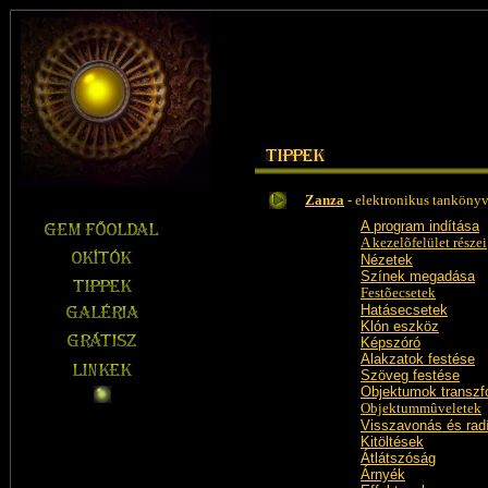
Zanza
- elektronikus tanköny
A program indítása
A kezelõfelület részei
Nézetek
Színek megadása
Festõecsetek
Hatásecsetek
Klón eszköz
Képszóró
Alakzatok festése
Szöveg festése
Objektumok transzf
Objektummûveletek
Visszavonás és radí
Kitöltések
Átlátszóság
Árnyék