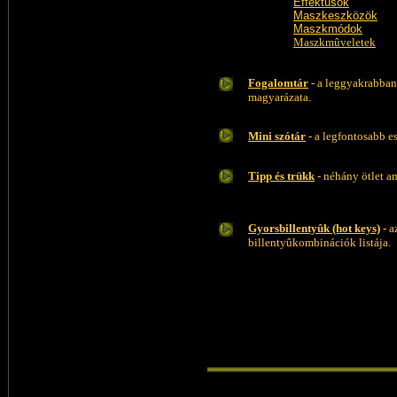
Effektusok
Maszkeszközök
Maszkmódok
Maszkmûveletek
Fogalomtár
- a leggyakrabban
magyarázata.
Mini szótár
- a legfontosabb 
Tipp és trükk
- néhány ötlet a
Gyorsbillentyûk (hot keys)
- a
billentyûkombinációk listája.