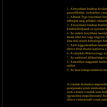
1,
A lenyitható listában kiválas
pasztellkrétát, vízfestéket, ceru
2,
A Brush Type lenyitható list
adhatjuk meg, például válasz
3,
A lenyitható listában festé
kombinálódjanak az újonnan fe
4,
Az eszköz lenyitható mezõjé
forma lehet kör vagy négyzet, 
lista alsó részén különleges f
5,
A két leggyakrabban használt
illetve felsõ részére kattintva v
6,
A csúszkát elhúzva (vagy a 
7,
Az eszközzel átlátszóságot 
8,
A mezõben magasabb értéket 
széleit.
9,
Az ikon bekapcsolásával meg
A vonalak festésekor alapesetb
pontjainak) színét módosítjuk
ezek a festett vonalak nem ön
egyszerûen megváltoztatni. Ezé
illetve a készítendõ vonal szí