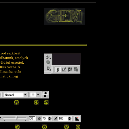
Tool eszközét
zolhatunk, amelyek
éldául ecsettel,
ettük volna. A
álasztása után
dhatjuk meg