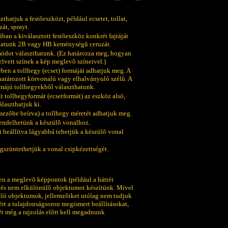
zthatjuk a festõeszközt, például ecsetet, tollat,
zát, sprayt.
ában a kiválasztott festõeszköz konkrét fajtáját
thatunk 2B vagy HB keménységû ceruzát.
smódot választhatunk. (Ez határozza meg, hogyan
lvett színek a kép meglevõ színeivel.)
ben a tollhegy (ecset) formáját adhatjuk meg. A
határozott körvonalú vagy elhalványuló szélû. A
ormájú tollhegyekbõl választhatunk.
 tollhegyformát (ecsetformát) az eszköz alsó,
álaszthatjuk ki.
mezõbe beírva) a tollhegy méretét adhatjuk meg.
rendelhetünk a készülõ vonalhoz.
beállítva lágyabbá tehetjük a készülõ vonal
szüntethetjük a vonal csipkézettségét.
en a meglevõ képpontok (például a háttér
, és nem elkülönülõ objektumot készítünk. Mivel
álló objektumok, jellemzõiket utólag nem tudjuk
rt a tulajdonságsoron megismert beállításokat,
nét még a rajzolás elõtt kell megadnunk