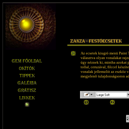
Az ecsetek kiugró menü Paint 
választva olyan vonalakat raj
úgy néznek ki, mintha azokat p
tollal, ceruzával, filccel készít
vonalak jellemzõit az eszköz v
megjelenõ tulajdonságsoron a