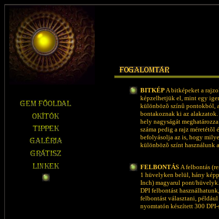
BITKÉP
A bitképeket a rajz
képzelhetjük el, mint egy ige
különbözõ színû pontokból,
bontakoznak ki az alakzatok. 
hely nagyságát meghatározza
száma pedig a rajz méretétõl é
befolyásolja az is, hogy mil
különbözõ színt használunk
FELBONTÁS
A felbontás (r
1 hüvelyken belül, hány képp
Inch) magyarul pont/hüvelyk.
DPI felbontást használhatun
felbontást választani, példáu
nyomtatón készített 300 DPI-