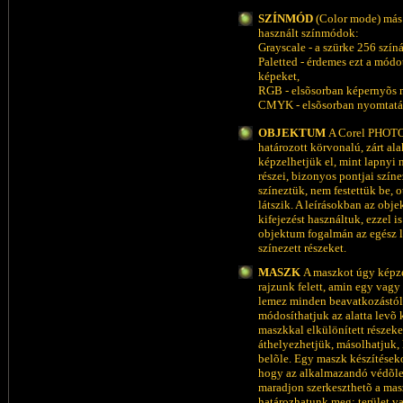
SZÍNMÓD
(Color mode) más
használt színmódok:
Grayscale - a szürke 256 színá
Paletted - érdemes ezt a módot
képeket,
RGB - elsõsorban képernyõs 
CMYK - elsõsorban nyomtatá
OBJEKTUM
A Corel PHOTO
határozott körvonalú, zárt a
képzelhetjük el, mint lapnyi 
részei, bizonyos pontjai szín
színeztük, nem festettük be, o
látszik. A leírásokban az obj
kifejezést használtuk, ezzel i
objektum fogalmán az egész la
színezett részeket.
MASZK
A maszkot úgy képze
rajzunk felett, amin egy vagy
lemez minden beavatkozástól m
módosíthatjuk az alatta levõ 
maszkkal elkülönített részek
áthelyezhetjük, másolhatjuk,
belõle. Egy maszk készítések
hogy az alkalmazandó védõle
maradjon szerkeszthetõ a mas
határozhatunk meg: terület v