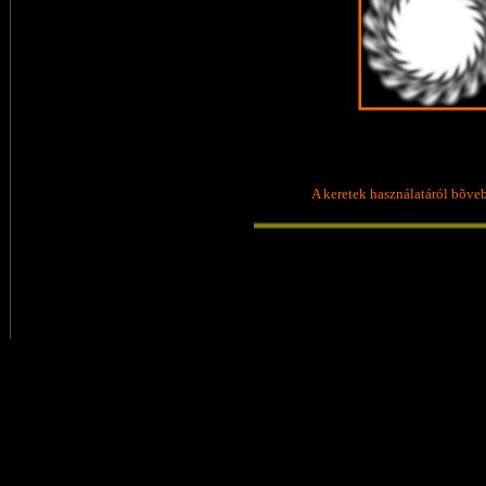
A keretek használatáról bõv