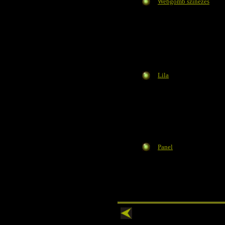
Webgomb színezés
Lila
Panel