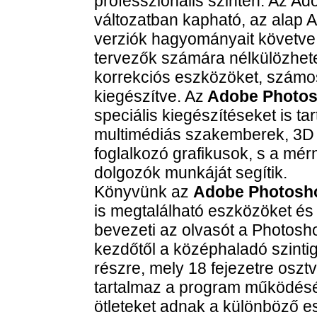
professzionális szinten. Az A
változatban kapható, az alap
verziók hagyományait követve b
tervezők számára nélkülözhete
korrekciós eszközöket, számos ú
kiegészítve. Az
Adobe Photos
speciális kiegészítéseket is ta
multimédiás szakemberek, 3D 
foglalkozó grafikusok, s a mé
dolgozók munkáját segítik.
Könyvünk az
Adobe Photosh
is megtalálható eszközöket és 
bevezeti az olvasót a Photos
kezdőtől a középhaladó szintig.
részre, mely 18 fejezetre oszt
tartalmaz a program működésér
ötleteket adnak a különböző e