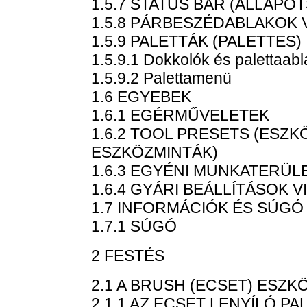
1.5.7 STATUS BAR (ÁLLAPO
1.5.8 PÁRBESZÉDABLAKOK
1.5.9 PALETTÁK (PALETTES)
1.5.9.1 Dokkolók és palettaab
1.5.9.2 Palettamenü
1.6 EGYEBEK
1.6.1 EGÉRMŰVELETEK
1.6.2 TOOL PRESETS (ESZ
ESZKÖZMINTÁK)
1.6.3 EGYÉNI MUNKATERÜL
1.6.4 GYÁRI BEÁLLÍTÁSOK 
1.7 INFORMÁCIÓK ÉS SÚGÓ
1.7.1 SÚGÓ
2 FESTÉS
2.1 A BRUSH (ECSET) ESZK
2.1.1 AZ ECSET LENYÍLÓ PA