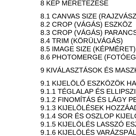
8 KÉP MÉRETEZÉSE
8.1 CANVAS SIZE (RAJZVÁ
8.2 CROP (VÁGÁS) ESZKÖZ
8.3 CROP (VÁGÁS) PARANC
8.4 TRIM (KÖRÜLVÁGÁS)
8.5 IMAGE SIZE (KÉPMÉRET)
8.6 PHOTOMERGE (FOTÓEG
9 KIVÁLASZTÁSOK ÉS MAS
9.1 KIJELÖLŐ ESZKÖZÖK H
9.1.1 TÉGLALAP ÉS ELLIPS
9.1.2 FINOMÍTÁS ÉS LÁGY 
9.1.3 KIJELÖLÉSEK HOZZÁ
9.1.4 SOR ÉS OSZLOP KIJE
9.1.5 KIJELÖLÉS LASSZÓ 
9.1.6 KIJELÖLÉS VARÁZSPÁ