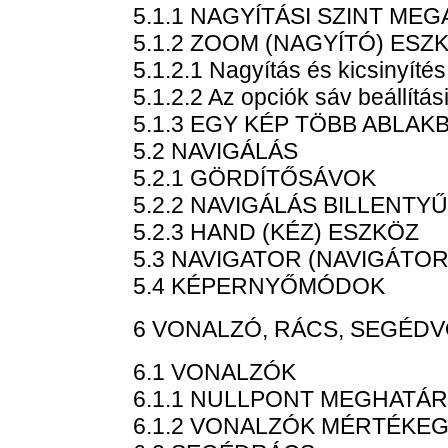
5.1.1 NAGYÍTÁSI SZINT M
5.1.2 ZOOM (NAGYÍTÓ) ESZ
5.1.2.1 Nagyítás és kicsinyítés
5.1.2.2 Az opciók sáv beállítás
5.1.3 EGY KÉP TÖBB ABLAK
5.2 NAVIGÁLÁS
5.2.1 GÖRDÍTŐSÁVOK
5.2.2 NAVIGÁLÁS BILLENTY
5.2.3 HAND (KÉZ) ESZKÖZ
5.3 NAVIGATOR (NAVIGÁTOR
5.4 KÉPERNYŐMÓDOK
6 VONALZÓ, RÁCS, SEGÉD
6.1 VONALZÓK
6.1.1 NULLPONT MEGHATÁ
6.1.2 VONALZÓK MÉRTÉKE