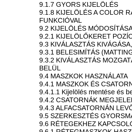
9.1.7 GYORS KIJELÖLÉS
9.1.8 KIJELÖLÉS A COLOR
FUNKCIÓVAL
9.2 KIJELÖLÉS MÓDOSÍTÁSA
9.2.1 KIJELÖLŐKERET POZ
9.3 KIVÁLASZTÁS KIVÁGÁSA
9.3.1 BELESIMÍTÁS (MATTIN
9.3.2 KIVÁLASZTÁS MOZGA
BELÜL
9.4 MASZKOK HASZNÁLATA
9.4.1 MASZKOK ÉS CSATOR
9.4.1.1 Kijelölés mentése és b
9.4.2 CSATORNÁK MEGJELE
9.4.3 ALFACSATORNÁN LE
9.5 SZERKESZTÉS GYORS
9.6 RÉTEGEKHEZ KAPCSO
9.6.1 RÉTEGMASZKOK HAS