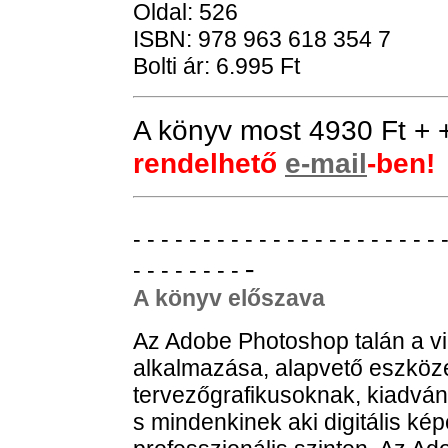
Oldal: 526
ISBN: 978 963 618 354 7
Bolti ár: 6.995 Ft
A könyv
most
4930 Ft +
rendelhető
e-mail
-ben!
- - - - - - - - - - - - - - - - - - - - - - 
-
- - - - - - - -
A könyv előszava
Az Adobe Photoshop talán a v
alkalmazása, alapvető eszköz
tervezőgrafikusoknak, kiadvá
s mindenkinek aki digitális ké