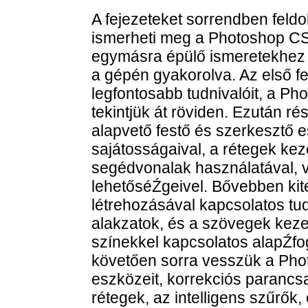
A fejezeteket sorrendben feldo
ismerheti meg a Photoshop CS
egymásra épülő ismeretekhez ju
a gépén gyakorolva. Az első f
legfontosabb tudnivalóit, a Ph
tekintjük át röviden. Ezután r
alapvető festő és szerkesztő e
sajátosságaival, a rétegek kez
segédvonalak használatával, v
lehetőséŹgeivel. Bővebben kit
létrehozásával kapcsolatos tu
alakzatok, és a szövegek kezel
színekkel kapcsolatos alapŹfog
követően sorra vesszük a Pho
eszközeit, korrekciós parancsai
rétegek, az intelligens szűrő