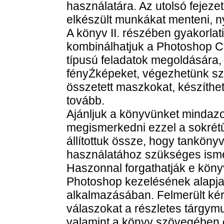
használatára. Az utolsó feje
elkészült munkákat menteni, nyo
A könyv II. részében gyakorlat
kombinálhatjuk a Photoshop CS
típusú feladatok megoldására,
fényŹképeket, végezhetünk szí
összetett maszkokat, készíthe
tovább.
Ajánljuk a könyvünket mindaz
megismerkedni ezzel a sokrétű
állítottuk össze, hogy tanköny
használatához szükséges ismer
Haszonnal forgathatják e könyv
Photoshop kezelésének alapjai
alkalmazásában. Felmerült ké
válaszokat a részletes tárgymu
valamint a könyv szövegében 