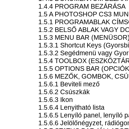
1.4.4 PROGRAM BEZÁRÁSA
1.5 A PHOTOSHOP CS3 MU
1.5.1 PROGRAMABLAK CÍM
1.5.2 BELSŐ ABLAK VAGY
1.5.3 MENU BAR (MENÜSOR
1.5.3.1 Shortcut Keys (Gyorsbi
1.5.3.2 Segédmenü vagy Gyo
1.5.4 TOOLBOX (ESZKÖZTÁ
1.5.5 OPTIONS BAR (OPCIÓK
1.5.6 MEZŐK, GOMBOK, CS
1.5.6.1 Beviteli mező
1.5.6.2 Csúszkák
1.5.6.3 Ikon
1.5.6.4 Lenyitható lista
1.5.6.5 Lenyíló panel, lenyíló p
1.5.6.6 Jelölőnégyzet, rádióg