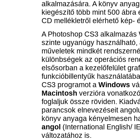
alkalmazására. A könyv anyag
kiegészítő több mint 500 ábra és
CD mellékletről elérhető kép- é
A Photoshop CS3 alkalmazás 
szinte ugyanúgy használható, 
műveletek mindkét rendszern
különbségek az operációs ren
elsősorban a kezelőfelület gr
funkcióbillentyűk használatá
CS3 programot a
Windows
vál
Macintosh
verzióra vonatkozó 
foglaljuk össze röviden. Kiad
parancsok elnevezéseit angolul
könyv anyaga kényelmesen ha
angol
(International English/ I
változatához is.