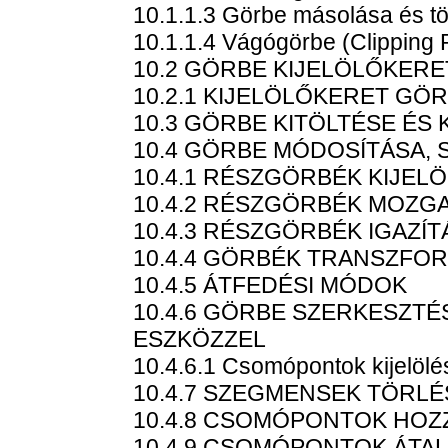
10.1.1.3 Görbe másolása és tö
10.1.1.4 Vágógörbe (Clipping 
10.2 GÖRBE KIJELÖLŐKER
10.2.1 KIJELÖLŐKERET GÖ
10.3 GÖRBE KITÖLTÉSE É
10.4 GÖRBE MÓDOSÍTÁSA,
10.4.1 RÉSZGÖRBÉK KIJEL
10.4.2 RÉSZGÖRBÉK MOZG
10.4.3 RÉSZGÖRBÉK IGAZÍ
10.4.4 GÖRBÉK TRANSZFO
10.4.5 ÁTFEDÉSI MÓDOK
10.4.6 GÖRBE SZERKESZTÉ
ESZKÖZZEL
10.4.6.1 Csomópontok kijelölé
10.4.7 SZEGMENSEK TÖRLÉ
10.4.8 CSOMÓPONTOK HOZ
10.4.9 CSOMÓPONTOK ÁTAL